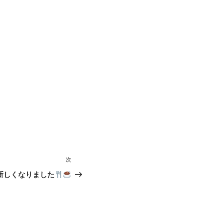
次
次
の
新しくなりました
投
稿