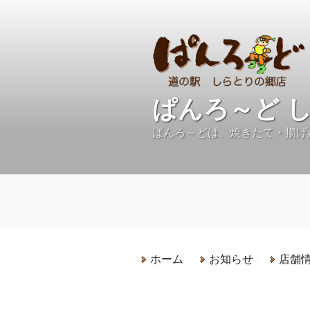
コ
ン
テ
ン
ツ
へ
ぱんろ～ど 
ス
キ
ぱんろ～どは、焼きたて・揚げ
ッ
プ
ホーム
お知らせ
店舗