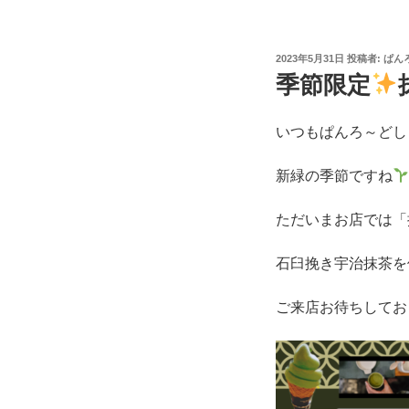
投
2023年5月31日
投稿者:
ぱん
稿
季節限定
日:
いつもぱんろ～どし
新緑の季節ですね
ただいまお店では「
石臼挽き宇治抹茶を
ご来店お待ちしてお