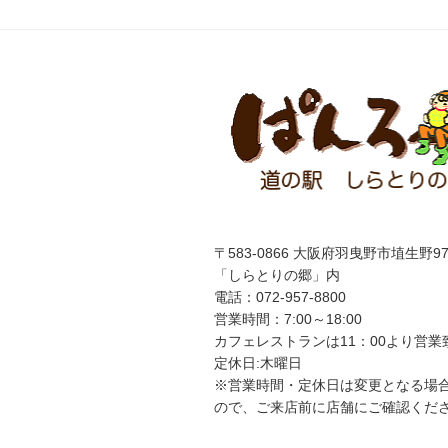
ゲ
ー
シ
ョ
ン
〒583-0866 大阪府羽曳野市埴生野97
「しらとりの郷」内
電話：072-957-8800
営業時間：7:00～18:00
カフェレストランは
11
：
00
より営業
定休日:木曜日
※営業時間・定休日は変更となる場
ので、ご来店前に店舗にご確認くだ