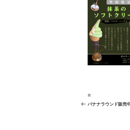
投
前
前
稿
の
バナナラウンド販売
投
ナ
稿
ビ