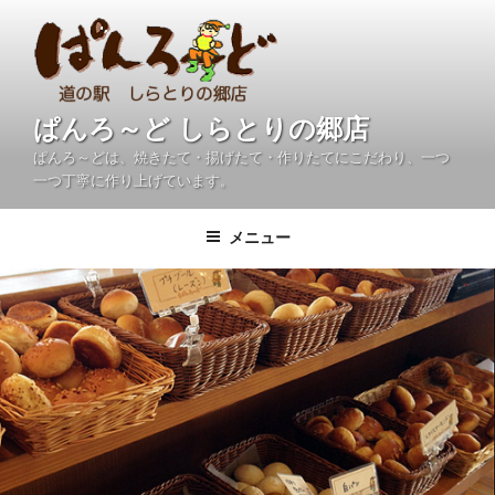
コ
ン
テ
ン
ツ
ぱんろ～ど しらとりの郷店
へ
ぱんろ～どは、焼きたて・揚げたて・作りたてにこだわり、一つ
ス
一つ丁寧に作り上げています。
キ
ッ
メニュー
プ