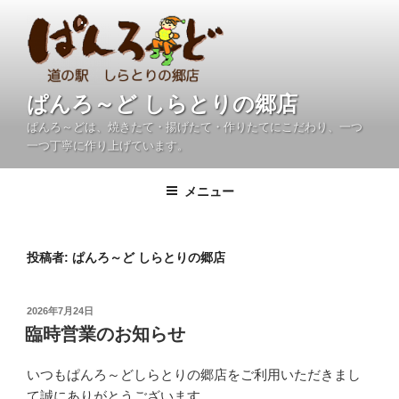
コ
ン
テ
ン
ツ
ぱんろ～ど しらとりの郷店
へ
ぱんろ～どは、焼きたて・揚げたて・作りたてにこだわり、一つ
ス
一つ丁寧に作り上げています。
キ
ッ
メニュー
プ
投稿者:
ぱんろ～ど しらとりの郷店
投
2026年7月24日
稿
臨時営業のお知らせ
日:
いつもぱんろ～どしらとりの郷店をご利用いただきまし
て誠にありがとうございます。