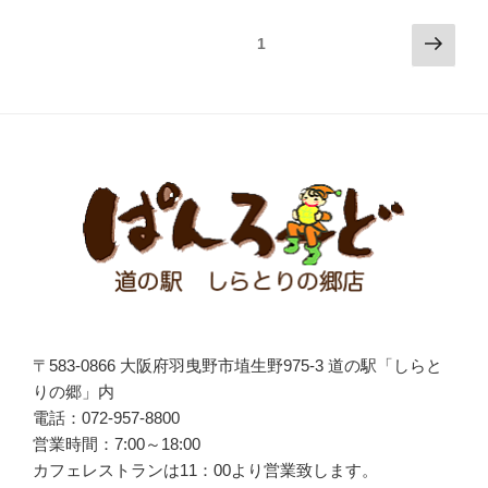
投
次
固定ページ
1
の
稿
ペ
ナ
ー
ビ
ジ
ゲ
ー
シ
ョ
ン
〒583-0866 大阪府羽曳野市埴生野975-3 道の駅「しらと
りの郷」内
電話：072-957-8800
営業時間：7:00～18:00
カフェレストランは
11
：
00
より営業致します。