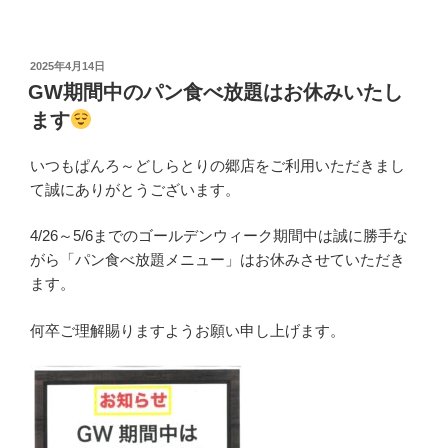
投
2025年4月14日
稿
GW期間中のパン食べ放題はお休みいたし
日:
ます
いつもぱんろ～どしらとりの郷店をご利用いただきまし
て誠にありがとうございます。
4/26～5/6までのゴールデンウィーク期間中は誠に勝手な
がら「パン食べ放題メニュー」はお休みさせていただき
ます。
何卒ご理解賜りますようお願い申し上げます。