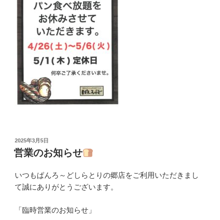
投
2025年3月5日
稿
営業のお知らせ
日:
いつもぱんろ～どしらとりの郷店をご利用いただきまし
て誠にありがとうございます。
「臨時営業のお知らせ」