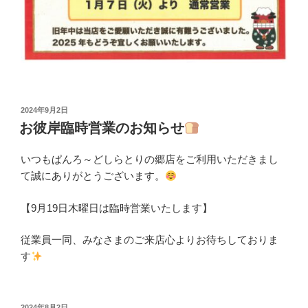
投
2024年9月2日
稿
お彼岸臨時営業のお知らせ
日:
いつもぱんろ～どしらとりの郷店をご利用いただきまし
て誠にありがとうございます。
【9月19日木曜日は臨時営業いたします】
従業員一同、みなさまのご来店心よりお待ちしておりま
す
投
2024年8月2日