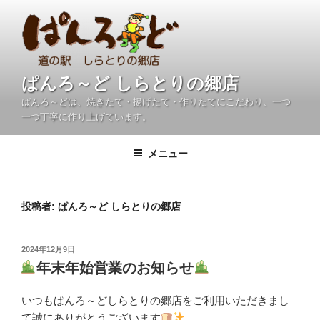
コ
ン
テ
ン
ツ
ぱんろ～ど しらとりの郷店
へ
ぱんろ～どは、焼きたて・揚げたて・作りたてにこだわり、一つ
ス
一つ丁寧に作り上げています。
キ
ッ
メニュー
プ
投稿者:
ぱんろ～ど しらとりの郷店
投
2024年12月9日
稿
年末年始営業のお知らせ
日:
いつもぱんろ～どしらとりの郷店をご利用いただきまし
て誠にありがとうございます