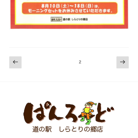
投
前
次
固定ページ
2
の
の
稿
ペ
ペ
ナ
ー
ー
ビ
ジ
ジ
ゲ
ー
シ
ョ
ン