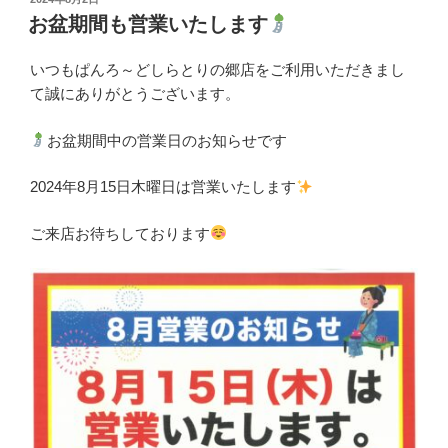
稿
お盆期間も営業いたします
日:
いつもぱんろ～どしらとりの郷店をご利用いただきまし
て誠にありがとうございます。
お盆期間中の営業日のお知らせです
2024年8月15日木曜日は営業いたします
ご来店お待ちしております