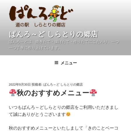
コ
ン
テ
ン
ツ
ぱんろ～ど しらとりの郷店
へ
ぱんろ～どは、焼きたて・揚げたて・作りたてにこだわり、一つ
ス
一つ丁寧に作り上げています。
キ
ッ
メニュー
プ
投
2022年9月30日
投稿者:
ぱんろ～ど しらとりの郷店
稿
秋のおすすめメニュー
日:
いつもぱんろ～どしらとりの郷店をご利用いただきまし
て誠にありがとうございます
秋のおすすめメニューといたしまして「きのことベーコ