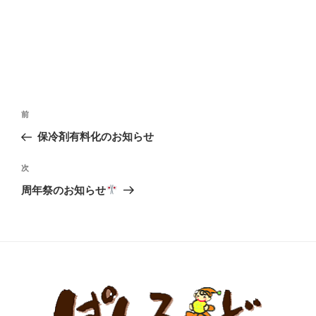
投
前
前
稿
の
保冷剤有料化のお知らせ
ナ
投
ビ
稿
次
次
ゲ
の
周年祭のお知らせ
投
ー
稿
シ
ョ
ン