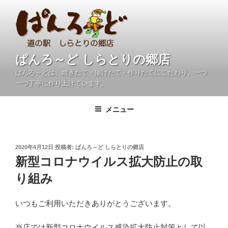
コ
ン
テ
ン
ツ
ぱんろ～ど しらとりの郷店
へ
ぱんろ～どは、焼きたて・揚げたて・作りたてにこだわり、一つ
ス
一つ丁寧に作り上げています。
キ
ッ
メニュー
プ
投
2020年4月12日
投稿者:
ぱんろ～ど しらとりの郷店
稿
新型コロナウイルス拡大防止の取
日:
り組み
いつもご利用いただきありがとうございます。
当店では新型コロナウイルス感染拡大防止対策として以