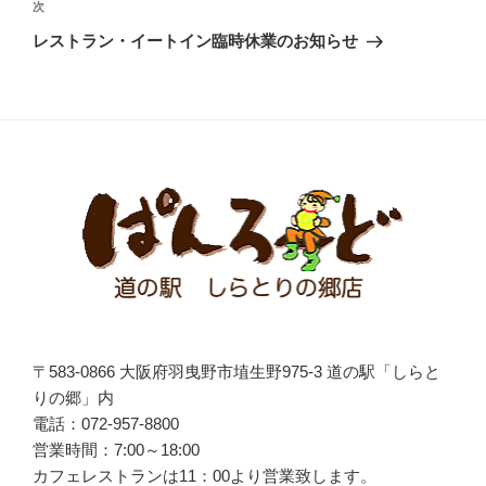
ビ
稿
次
次
ゲ
の
レストラン・イートイン臨時休業のお知らせ
投
ー
稿
シ
ョ
ン
〒583-0866 大阪府羽曳野市埴生野975-3 道の駅「しらと
りの郷」内
電話：072-957-8800
営業時間：7:00～18:00
カフェレストランは
11
：
00
より営業致します。