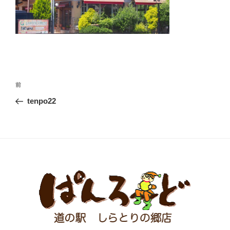
投
前
前
稿
の
tenpo22
ナ
投
ビ
稿
ゲ
ー
シ
ョ
ン