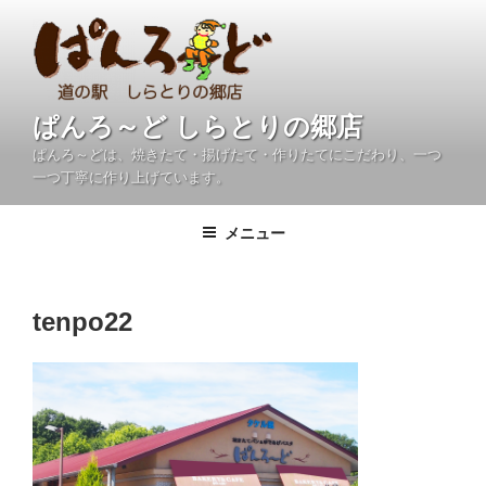
コ
ン
テ
ン
ツ
ぱんろ～ど しらとりの郷店
へ
ぱんろ～どは、焼きたて・揚げたて・作りたてにこだわり、一つ
ス
一つ丁寧に作り上げています。
キ
ッ
メニュー
プ
tenpo22