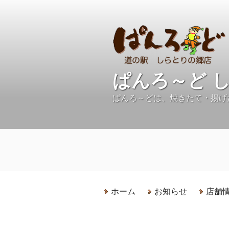
コ
ン
テ
ン
ツ
へ
ぱんろ～ど 
ス
キ
ぱんろ～どは、焼きたて・揚げ
ッ
プ
ホーム
お知らせ
店舗