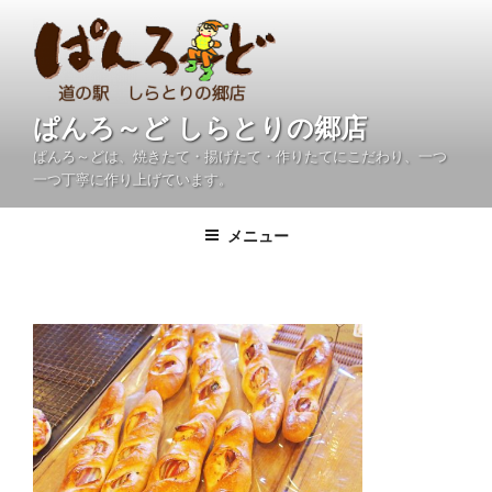
コ
ン
テ
ン
ツ
ぱんろ～ど しらとりの郷店
へ
ぱんろ～どは、焼きたて・揚げたて・作りたてにこだわり、一つ
ス
一つ丁寧に作り上げています。
キ
ッ
メニュー
プ