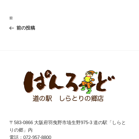
投
前
前
稿
の
前の投稿
ナ
投
ビ
稿
ゲ
ー
シ
ョ
ン
〒583-0866 大阪府羽曳野市埴生野975-3 道の駅「しらと
りの郷」内
電話：072-957-8800