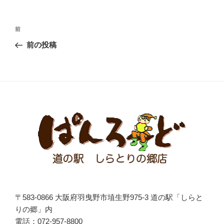
投
前
前
稿
の
前の投稿
ナ
投
ビ
稿
ゲ
ー
シ
ョ
ン
〒583-0866 大阪府羽曳野市埴生野975-3 道の駅「しらと
りの郷」内
電話：072-957-8800