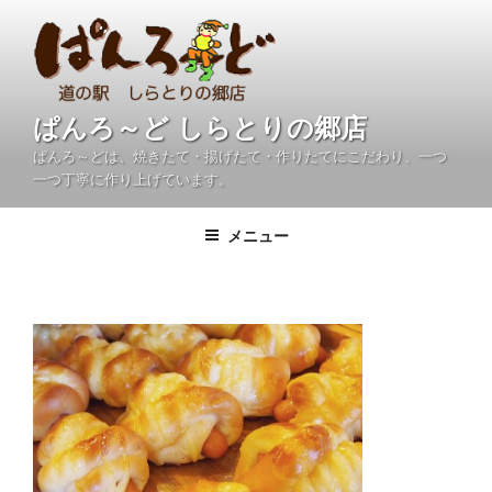
コ
ン
テ
ン
ツ
ぱんろ～ど しらとりの郷店
へ
ぱんろ～どは、焼きたて・揚げたて・作りたてにこだわり、一つ
ス
一つ丁寧に作り上げています。
キ
ッ
メニュー
プ