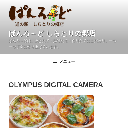
コ
ン
テ
ン
ツ
ぱんろ～ど しらとりの郷店
へ
ぱんろ～どは、焼きたて・揚げたて・作りたてにこだわり、一つ
ス
一つ丁寧に作り上げています。
キ
ッ
メニュー
プ
OLYMPUS DIGITAL CAMERA