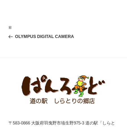
投
前
前
稿
の
OLYMPUS DIGITAL CAMERA
ナ
投
ビ
稿
ゲ
ー
シ
ョ
ン
〒583-0866 大阪府羽曳野市埴生野975-3 道の駅「しらと