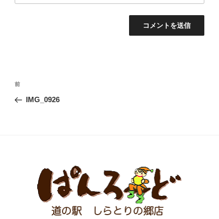
投
前
前
稿
の
IMG_0926
ナ
投
ビ
稿
ゲ
ー
シ
ョ
ン