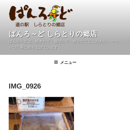
コ
ン
テ
ン
ツ
ぱんろ～ど しらとりの郷店
へ
ぱんろ～どは、焼きたて・揚げたて・作りたてにこだわり、一つ
ス
一つ丁寧に作り上げています。
キ
ッ
メニュー
プ
IMG_0926