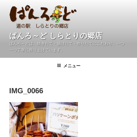
コ
ン
テ
ン
ツ
ぱんろ～ど しらとりの郷店
へ
ぱんろ～どは、焼きたて・揚げたて・作りたてにこだわり、一つ
ス
一つ丁寧に作り上げています。
キ
ッ
メニュー
プ
IMG_0066