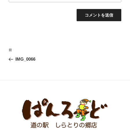
投
前
前
稿
の
IMG_0066
ナ
投
ビ
稿
ゲ
ー
シ
ョ
ン