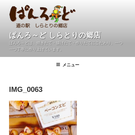
コ
ン
テ
ン
ツ
ぱんろ～ど しらとりの郷店
へ
ぱんろ～どは、焼きたて・揚げたて・作りたてにこだわり、一つ
ス
一つ丁寧に作り上げています。
キ
ッ
メニュー
プ
IMG_0063