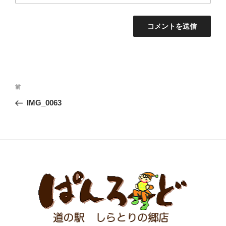
投
前
前
稿
の
IMG_0063
ナ
投
ビ
稿
ゲ
ー
シ
ョ
ン