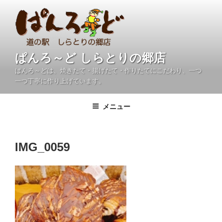
コ
ン
テ
ン
ツ
ぱんろ～ど しらとりの郷店
へ
ぱんろ～どは、焼きたて・揚げたて・作りたてにこだわり、一つ
ス
一つ丁寧に作り上げています。
キ
ッ
メニュー
プ
IMG_0059