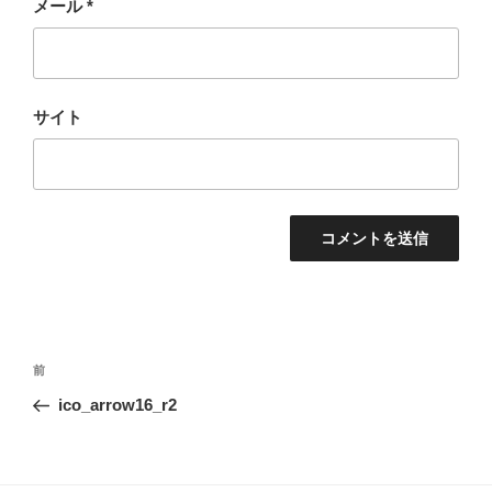
メール
*
サイト
投
前
前
稿
の
ico_arrow16_r2
ナ
投
ビ
稿
ゲ