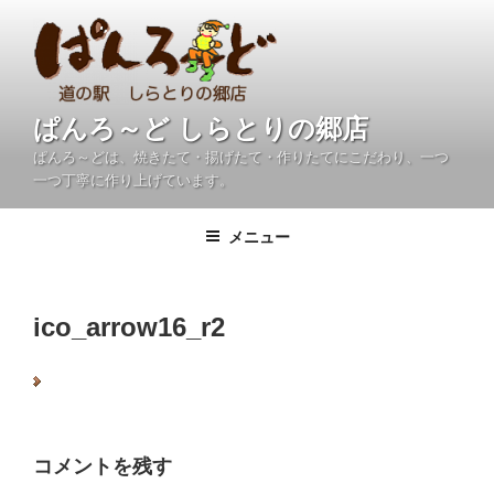
コ
ン
テ
ン
ツ
ぱんろ～ど しらとりの郷店
へ
ぱんろ～どは、焼きたて・揚げたて・作りたてにこだわり、一つ
ス
一つ丁寧に作り上げています。
キ
ッ
メニュー
プ
ico_arrow16_r2
コメントを残す