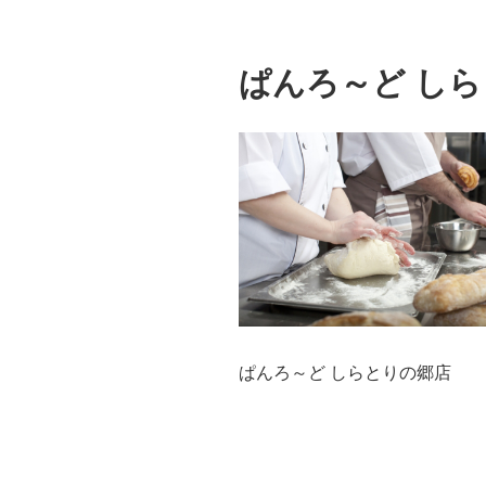
ぱんろ～ど し
ぱんろ～ど しらとりの郷店