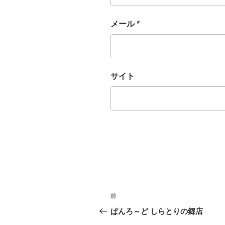
メール
*
サイト
投
前
前
稿
の
ぱんろ～ど しらとりの郷店
投