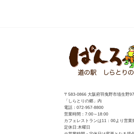
ナ
稿
ビ
ゲ
ー
シ
ョ
ン
〒583-0866 大阪府羽曳野市埴生野97
「しらとりの郷」内
電話：072-957-8800
営業時間：7:00～18:00
カフェレストランは
11
：
00
より営業
定休日:木曜日
※営業時間・定休日は変更となる場