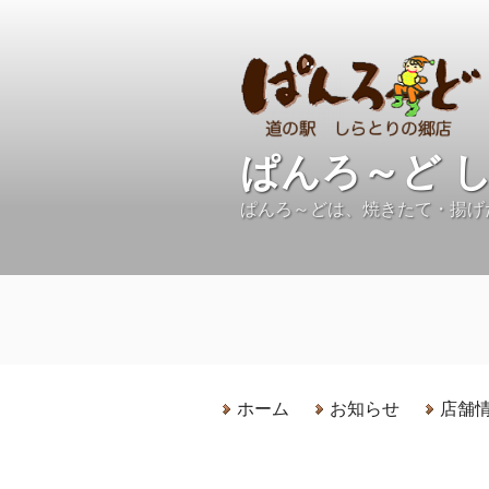
コ
ン
テ
ン
ツ
へ
ぱんろ～ど 
ス
キ
ぱんろ～どは、焼きたて・揚げ
ッ
プ
ホーム
お知らせ
店舗