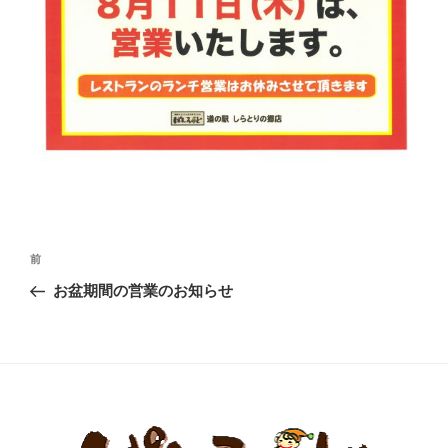
投
前
前
稿
の
お盆期間の営業のお知らせ
ナ
投
ビ
稿
ゲ
ー
シ
ョ