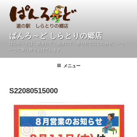
コ
ン
テ
ン
ツ
ぱんろ～ど しらとりの郷店
へ
ぱんろ～どは、焼きたて・揚げたて・作りたてにこだわり、一つ
ス
一つ丁寧に作り上げています。
キ
ッ
メニュー
プ
S22080515000