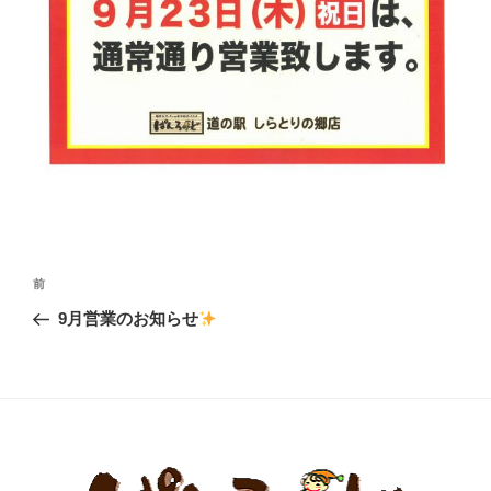
投
前
前
稿
の
9月営業のお知らせ
ナ
投
ビ
稿
ゲ
ー
シ
ョ