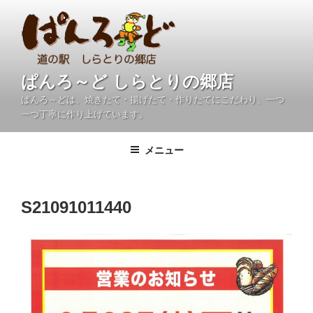
コ
ン
テ
ン
ツ
ぱんろ～ど しらとりの郷店
へ
ぱんろ～どは、焼きたて・揚げたて・作りたてにこだわり、一つ
ス
一つ丁寧に作り上げています。
キ
ッ
メニュー
プ
S21091011440