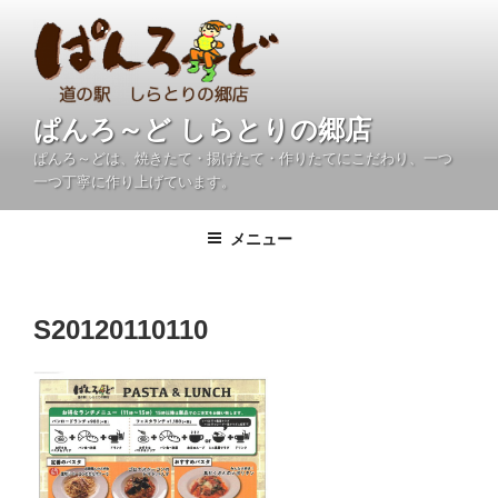
コ
ン
テ
ン
ツ
ぱんろ～ど しらとりの郷店
へ
ぱんろ～どは、焼きたて・揚げたて・作りたてにこだわり、一つ
ス
一つ丁寧に作り上げています。
キ
ッ
メニュー
プ
S20120110110