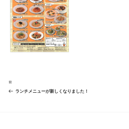
投
前
前
稿
の
ランチメニューが新しくなりました！
ナ
投
ビ
稿
ゲ
ー
シ