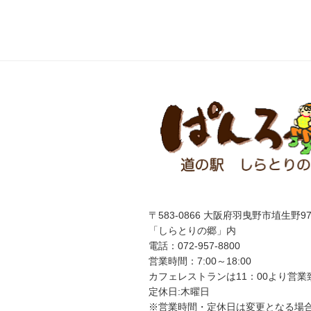
ナ
稿
ビ
ゲ
ー
シ
ョ
ン
〒583-0866 大阪府羽曳野市埴生野97
「しらとりの郷」内
電話：072-957-8800
営業時間：7:00～18:00
カフェレストランは
11
：
00
より営業
定休日:木曜日
※営業時間・定休日は変更となる場