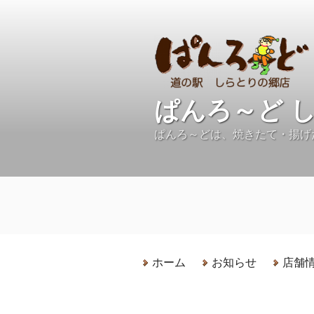
コ
ン
テ
ン
ツ
へ
ぱんろ～ど 
ス
キ
ぱんろ～どは、焼きたて・揚げ
ッ
プ
ホーム
お知らせ
店舗