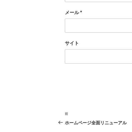
メール
*
サイト
投
前
前
稿
の
ホームページ全面リニューアル
投